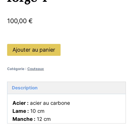
100,00
€
En stock
quantité
Ajouter au panier
de
Couteau
Catégorie :
Couteaux
brut
de
forge
Description
1
Acier :
acier au carbone
Lame :
10 cm
Manche :
12 cm