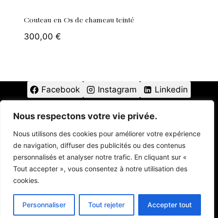
Couteau en Os de chameau teinté
300,00
€
Facebook
Instagram
Linkedin
Nous respectons votre vie privée.
© 2025 - Léo Igon - Couteaux-leo.com
Nous utilisons des cookies pour améliorer votre expérience
de navigation, diffuser des publicités ou des contenus
personnalisés et analyser notre trafic. En cliquant sur «
Tout accepter », vous consentez à notre utilisation des
Conditions Générales de Vente
cookies.
Conditions Générales de Vente des Stages
Personnaliser
Tout rejeter
Accepter tout