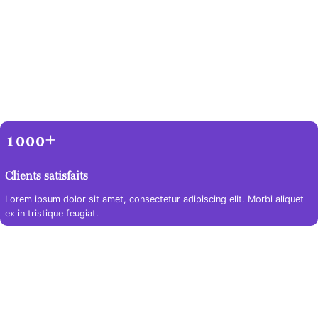
10+
Expérience
Lorem ipsum dolor sit amet, consectetur adipiscing elit. Morbi aliquet
ex in tristique feugiat.
1000+
Clients satisfaits
Lorem ipsum dolor sit amet, consectetur adipiscing elit. Morbi aliquet
ex in tristique feugiat.
5000+
Projets réalisés
Lorem ipsum dolor sit amet, consectetur adipiscing elit. Morbi aliquet
ex in tristique feugiat.