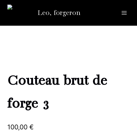
Aller
Leo, forgeron
au
contenu
Couteau brut de
forge 3
100,00
€