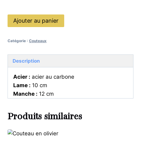
En stock
quantité
Ajouter au panier
de
Couteau
Catégorie :
Couteaux
brut
de
forge
Description
3
Acier :
acier au carbone
Lame :
10 cm
Manche :
12 cm
Produits similaires