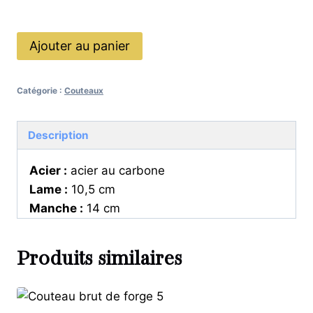
En stock
quantité
Ajouter au panier
de
Couteau
Catégorie :
Couteaux
brut
de
forge
Description
4
Acier :
acier au carbone
Lame :
10,5 cm
Manche :
14 cm
Produits similaires