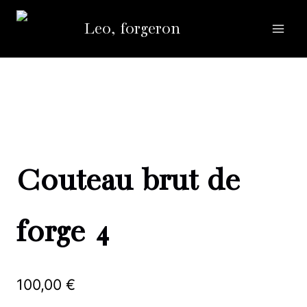
Aller
Leo, forgeron
au
contenu
Couteau brut de
forge 4
100,00
€